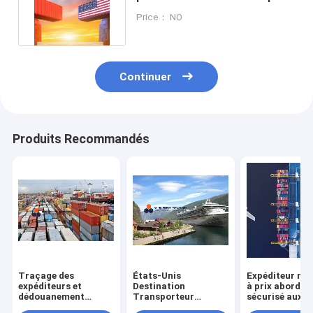
tous les types de fret
Price： NO
Continuer
Produits Recommandés
Traçage des
États-Unis
Expéditeur ma
expéditeurs et
Destination
à prix abordabl
dédouanement
Transporteur
sécurisé aux 
inclus pour
maritime 11-30 jours
avec assuranc