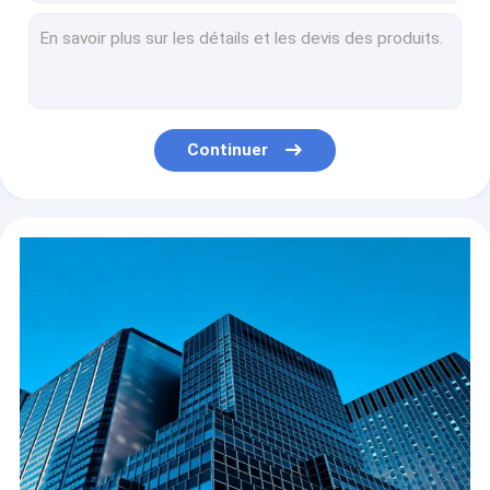
Fret express FedEx / UPS de Chine aux États-Unis Service de porte à porte
Sécurité Centre de distribution en Chine entrepôt sous caution et services de distribution
Entrepôt de fret porte à porte Logistique Services maritimes internationaux en provenance de Chine
Fret DDU de Chine vers les États-Unis Fret aérien maritime
Compagnie de transport maritime de la Chine au dédouanement américain
Continuer
Logistique Agent de fret maritime Chine Transporteurs maritimes Navigation FIATA
Entreposage de conteneurs pleins Charge de fret maritime Expédition de marchandises Chine vers l'Australie FIATA
LCL Transporteur maritime Agent international des services maritimes de Chine au Canada
20GP 40GP Transports maritimes internationaux de marchandises de la Chine aux États-Unis
DDU logistique / DDP Transport aérien de fret porte à porte Livraison en provenance de Chine