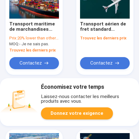
Transport maritime
Transport aérien de
de marchandises
fret standard
Services de
Transporteur
Prix:
20% lower than other freight forwarders
Trouvez les derniers prix
transitaire
économique
MOQ:
- Je ne sais pas.
d'expédition
Transport aérien de
d'entrepôts
fret chinois
Trouvez les derniers prix
Expédition maritime
en provenance de
Contactez
Contactez
Chine
Économisez votre temps
Laissez-nous contacter les meilleurs
produits avec vous.
Donnez votre exigence