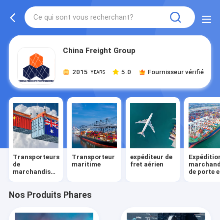
China Freight Group
2015
5.0
Fournisseur vérifié
YEARS
Transporteurs
Transporteur
expéditeur de
Expéditio
de
maritime
fret aérien
marchand
marchandises
de porte 
en Chine
porte
Nos Produits Phares