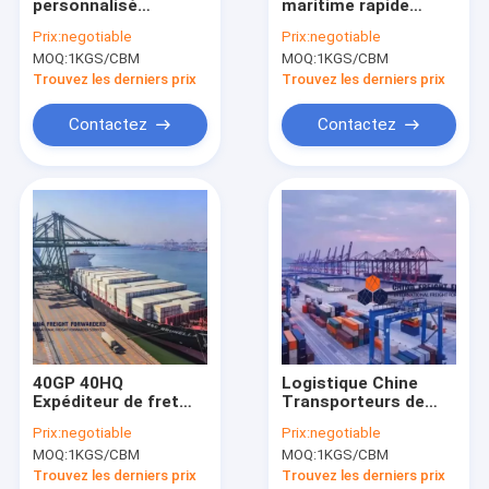
personnalisé
maritime rapide
À propos de nous
Expéditeur maritime
Expédition de
Prix:
negotiable
Prix:
negotiable
Expédition
conteneur complet
MOQ:
1KGS/CBM
MOQ:
1KGS/CBM
internationale Chine
Chine au Canada
Visite de l'usine
Amérique du Sud
Trouvez les derniers prix
Trouvez les derniers prix
Contrôle de la qualité
Contactez
Contactez
Demandez un devis
Transporteurs de marchandises en Chine
Transporteur maritime
expéditeur de fret aérien
40GP 40HQ
Logistique Chine
Expéditeur de fret
Transporteurs de
Expédition de marchandises de porte en porte
maritime Services de
fret Service de
Prix:
negotiable
Prix:
negotiable
fret maritime de
conteneurs
Services de messagerie express
MOQ:
1KGS/CBM
MOQ:
1KGS/CBM
Chine aux États-Unis
complets
Professionnel
Trouvez les derniers prix
Trouvez les derniers prix