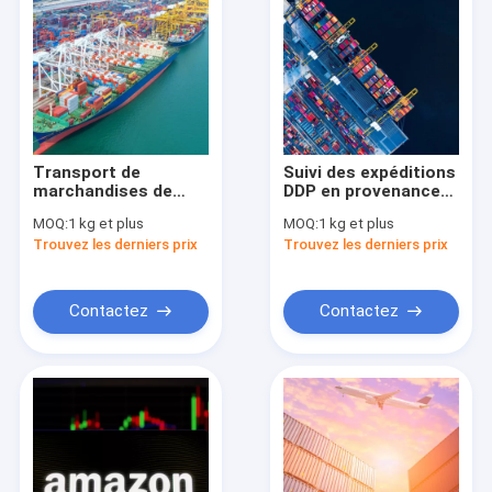
Transport de
Suivi des expéditions
marchandises de
DDP en provenance
porte en porte plus
de Chine
MOQ:
1 kg et plus
MOQ:
1 kg et plus
rapide Expédition de
Transporteur flexible
Trouvez les derniers prix
Trouvez les derniers prix
livraison en
DDP
provenance de Chine
Contactez
Contactez