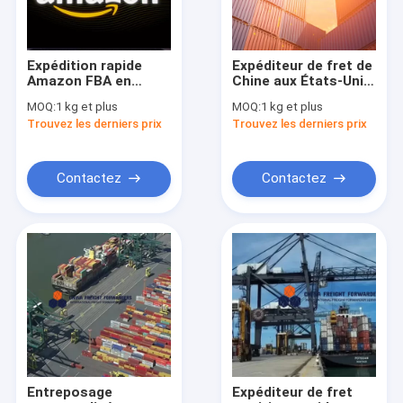
Expédition rapide
Expéditeur de fret de
Amazon FBA en
Chine aux États-Unis
provenance de Chine
Logistique DHL
MOQ:
1 kg et plus
MOQ:
1 kg et plus
Fret aérien et
Navire de Chine aux
Trouvez les derniers prix
Trouvez les derniers prix
maritime Shenzhen
États-Unis
Contactez
Contactez
À la maison
Produits
Vidéos
Entreposage
Expéditeur de fret