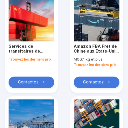
Services de
Amazon FBA Fret de
transitaires de
Chine aux États-Unis
marchandises en
Transfert par
Trouvez les derniers prix
MOQ:
1 kg et plus
Chine Agents
expéditeur
Trouvez les derniers prix
internationaux de
transport en Chine
Contactez
Contactez