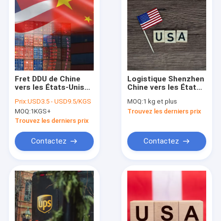
Fret DDU de Chine
Logistique Shenzhen
vers les États-Unis
Chine vers les États-
Fret aérien maritime
Unis Frais de
Prix:
USD3.5 - USD9.5/KGS
MOQ:
1 kg et plus
transport maritime
MOQ:
1KGS+
Trouvez les derniers prix
de la Chine vers les
États-Unis
Trouvez les derniers prix
Contactez
Contactez
Accueil
Produits
Vidéos