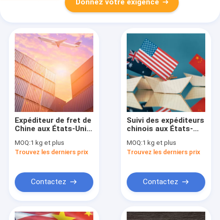
Donnez votre exigence
Expéditeur de fret de
Suivi des expéditeurs
Chine aux États-Unis
chinois aux États-
Logistique DHL
Unis Expédition de
MOQ:
1 kg et plus
MOQ:
1 kg et plus
Navire de Chine aux
Shenzhen en Chine
Trouvez les derniers prix
Trouvez les derniers prix
États-Unis
vers les États-Unis
Contactez
Contactez