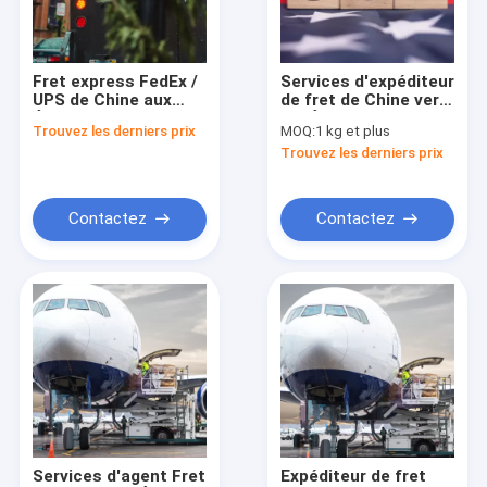
A propos de nous
Contact
Fret express FedEx /
Services d'expéditeur
UPS de Chine aux
de fret de Chine vers
États-Unis Service de
les États-Unis
Trouvez les derniers prix
MOQ:
1 kg et plus
porte à porte
Trouvez les derniers prix
Transporteurs de marchandises en Chine
Transporteur maritime
Contactez
Contactez
expéditeur de fret aérien
Expédition de marchandises de porte en porte
Services de messagerie express
DDP expédition de la Chine
Expédition de FBA d'Amazone
Services d'agent Fret
Expéditeur de fret