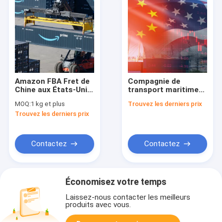
Amazon FBA Fret de
Compagnie de
Chine aux États-Unis
transport maritime
Transfert par
de la Chine au
MOQ:
1 kg et plus
Trouvez les derniers prix
expéditeur
dédouanement
Trouvez les derniers prix
américain
Contactez
Contactez
Économisez votre temps
Laissez-nous contacter les meilleurs
produits avec vous.