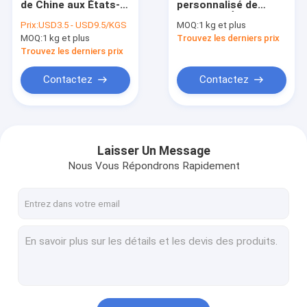
de Chine aux États-
personnalisé de
Fret de Chine aux États-Unis
Unis DHL Expédition
Chine aux États-Unis
Prix:
USD3.5 - USD9.5/KGS
MOQ:
1 kg et plus
de Chine aux États-
Expédition rapide de
MOQ:
expédition de la porcelaine au Canada
1 kg et plus
Trouvez les derniers prix
Unis
Chine aux États-Unis
Trouvez les derniers prix
expédition de la porcelaine au R-U
Contactez
Contactez
Expédition de la Chine vers l'Australie
Agents de dédouanement
Laisser Un Message
Services de distribution d'entreposage
Nous Vous Répondrons Rapidement
Assurance du fret de fret