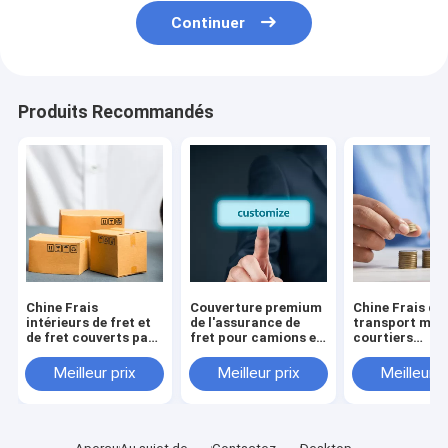
Continuer
Produits Recommandés
Chine Frais
Couverture premium
Chine Frais de
intérieurs de fret et
de l'assurance de
transport mar
de fret couverts par
fret pour camions en
courtiers
une assurance
Chine Annulation
d'assurances F
Rétablissement
maritime
Meilleur prix
Meilleur prix
Meilleur p
Assurances
financières