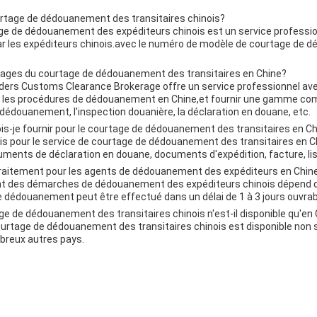
urtage de dédouanement des transitaires chinois?
age de dédouanement des expéditeurs chinois est un service professi
r les expéditeurs chinois.avec le numéro de modèle de courtage de 
tages du courtage de dédouanement des transitaires en Chine?
rders Customs Clearance Brokerage offre un service professionnel av
 les procédures de dédouanement en Chine,et fournir une gamme comp
dédouanement, l'inspection douanière, la déclaration en douane, etc.
s-je fournir pour le courtage de dédouanement des transitaires en C
s pour le service de courtage de dédouanement des transitaires en Ch
ments de déclaration en douane, documents d'expédition, facture, lis
e traitement pour les agents de dédouanement des expéditeurs en Chin
ent des démarches de dédouanement des expéditeurs chinois dépend d
dédouanement peut être effectué dans un délai de 1 à 3 jours ouvrab
ge de dédouanement des transitaires chinois n'est-il disponible qu'en
courtage de dédouanement des transitaires chinois est disponible non
breux autres pays.