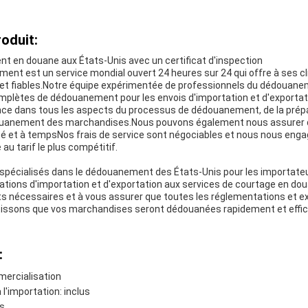
oduit:
 en douane aux États-Unis avec un certificat d'inspection
ent est un service mondial ouvert 24 heures sur 24 qui offre à ses cl
t fiables.Notre équipe expérimentée de professionnels du dédouanem
omplètes de dédouanement pour les envois d'importation et d'exporta
nce dans tous les aspects du processus de dédouanement, de la prépa
uanement des marchandises.Nous pouvons également nous assurer 
té et à tempsNos frais de service sont négociables et nous nous engag
 au tarif le plus compétitif.
pécialisés dans le dédouanement des États-Unis pour les importateu
ations d'importation et d'exportation aux services de courtage en d
s nécessaires et à vous assurer que toutes les réglementations et e
issons que vos marchandises seront dédouanées rapidement et effi
:
ercialisation
l'importation: inclus
s