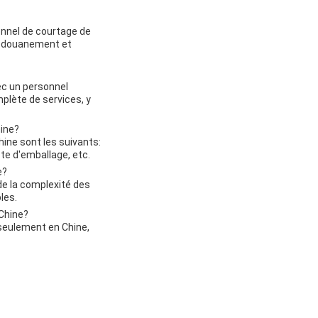
onnel de courtage de
dédouanement et
ec un personnel
lète de services, y
hine?
ine sont les suivants:
te d'emballage, etc.
e?
e la complexité des
les.
 Chine?
 seulement en Chine,