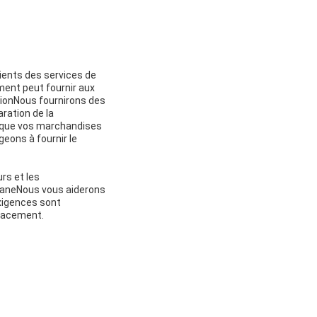
ients des services de
ent peut fournir aux
tionNous fournirons des
ration de la
que vos marchandises
eons à fournir le
rs et les
ouaneNous vous aiderons
xigences sont
cacement.