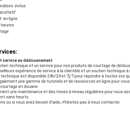
ndises: inclus
facultatif
 en ligne
4 heures
rtage
rvices:
et service au dédouanement
tien technique et un service pour nos produits de courtage de dédo
eilleure expérience de service à la clientèle et un soutien technique à 
 technique est disponible 24h/24 et 7j/7 pour répondre à toutes vos 
alement une gamme de tutoriels et de ressources en ligne pour vous ai
e courtage en douane.
ent une maintenance et des mises à niveau régulières pour nous ass
ent sans heurts.
ns ou si vous avez besoin d'aide, n'hésitez pas à nous contacter.