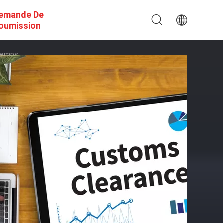
emande De
oumission
 Temps