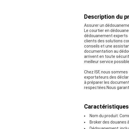
Description du pr
Assurer un dédouanement
Le courtier en dédouanem
dédouanement experts e
clients des solutions c
conseils et une assista
documentation au dédo
arrivent en toute sécuri
meilleur service possible
Chez ISF, nous sommes s
exportateurs.des déclar
à préparer les document
respectées.Nous garant
Caractéristiques
Nom du produit: Comm
Broker des douanes à 
Dédouanement: inclu