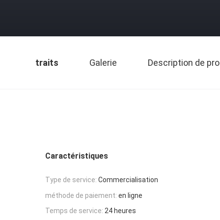
traits
Galerie
Description de pro
Caractéristiques
Type de service:
Commercialisation
méthode de paiement:
en ligne
Temps de service:
24 heures