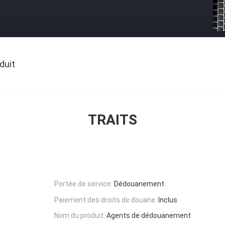
duit
TRAITS
Portée de service:
Dédouanement
Paiement des droits de douane:
Inclus
Nom du produit:
Agents de dédouanement