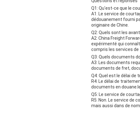
Questions et réponses
Q1: Qu'est-ce que le co
A1: Le service de court
dédouanement fourni pa
originaire de Chine.
Q2: Quels sont les avan
A2: China Freight Forwa
expérimenté qui connaît
compris les services de 
Q3: Quels documents doi
A3: Les documents requi
documents de fret, docu
Q4: Quel est le délai d
R4: Le délai de traitem
documents en douane.le 
Q5: Le service de courta
R5: Non. Le service de 
mais aussi dans de nom