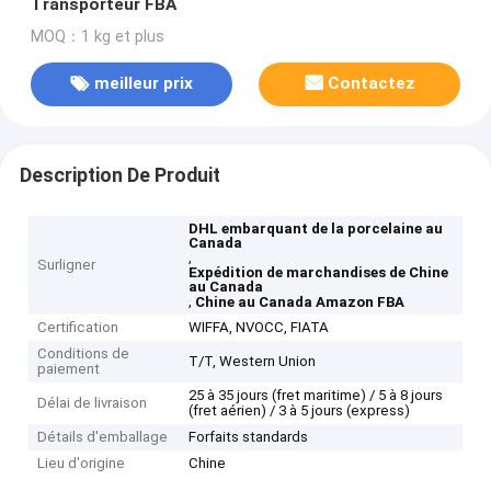
Transporteur FBA
MOQ：1 kg et plus
meilleur prix
Contactez
Description De Produit
DHL embarquant de la porcelaine au
Canada
,
Surligner
Expédition de marchandises de Chine
au Canada
,
Chine au Canada Amazon FBA
Certification
WIFFA, NVOCC, FIATA
Conditions de
T/T, Western Union
paiement
25 à 35 jours (fret maritime) / 5 à 8 jours
Délai de livraison
(fret aérien) / 3 à 5 jours (express)
Détails d'emballage
Forfaits standards
Lieu d'origine
Chine