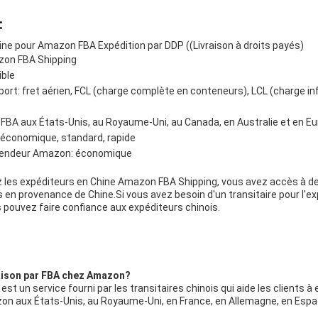
:
ine pour Amazon FBA Expédition par DDP ((Livraison à droits payés)
zon FBA Shipping
ible
rt: fret aérien, FCL (charge complète en conteneurs), LCL (charge inf
FBA aux États-Unis, au Royaume-Uni, au Canada, en Australie et en E
: économique, standard, rapide
u vendeur Amazon: économique
 les expéditeurs en Chine Amazon FBA Shipping, vous avez accès à d
 en provenance de Chine.Si vous avez besoin d'un transitaire pour l'e
pouvez faire confiance aux expéditeurs chinois.
vraison par FBA chez Amazon?
t un service fourni par les transitaires chinois qui aide les clients à 
on aux États-Unis, au Royaume-Uni, en France, en Allemagne, en Espagn