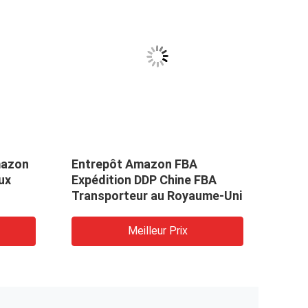
mazon
Entrepôt Amazon FBA
Expé
ux
Expédition DDP Chine FBA
Chin
Transporteur au Royaume-Uni
Meilleur Prix