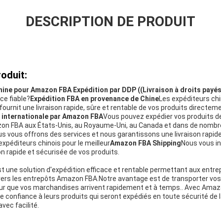
DESCRIPTION DE PRODUIT
oduit:
hine pour Amazon FBA Expédition par DDP ((Livraison à droits payés
e fiable?
Expédition FBA en provenance de Chine
Les expéditeurs chi
 fournit une livraison rapide, sûre et rentable de vos produits directe
 internationale par Amazon FBA
Vous pouvez expédier vos produits de
zon FBA aux États-Unis, au Royaume-Uni, au Canada et dans de nombr
s vous offrons des services et nous garantissons une livraison rapid
expéditeurs chinois pour le meilleur
Amazon FBA Shipping
Nous vous in
on rapide et sécurisée de vos produits.
 une solution d'expédition efficace et rentable permettant aux entre
 vers les entrepôts Amazon FBA.Notre avantage est de transporter vo
ur que vos marchandises arrivent rapidement et à temps.. Avec Amazo
e confiance à leurs produits qui seront expédiés en toute sécurité de l
ec facilité.