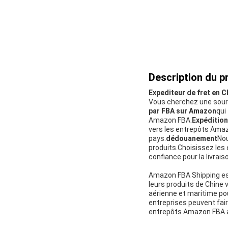
Description du pr
Expediteur de fret en C
Vous cherchez une sourc
par FBA sur Amazon
qui
Amazon FBA.
Expédition
vers les entrepôts Ama
pays.
dédouanement
Nou
produits.
Choisissez les 
confiance pour la livrais
Amazon FBA Shipping est
leurs produits de Chine
aérienne et maritime po
entreprises peuvent fair
entrepôts Amazon FBA av