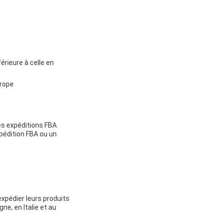
érieure à celle en
urope
es expéditions FBA
xpédition FBA ou un
expédier leurs produits
e, en Italie et au