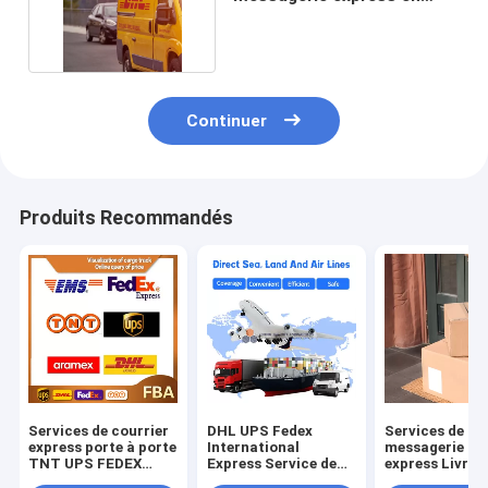
provenance de Chine
Continuer
Produits Recommandés
Services de courrier
DHL UPS Fedex
Services de
express porte à porte
International
messagerie par
TNT UPS FEDEX
Express Service de
express Livrai
Expédition de fret
fret depuis la Chine
internationale