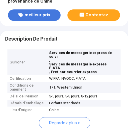
provenance de Chine
meilleur prix
Contactez
Description De Produit
Services de messagerie express de
suivi
,
Surligner
Services de messagerie express
FIATA
,
Fret par courrier express
Certification
WIFFA, NVOCC, FIATA
Conditions de
T/T, Western Union
paiement
Délai de livraison
3-5 jours, 5-8 jours, 8-12 jours
Détails d'emballage
Forfaits standards
Lieu d'origine
Chine
Regardez plus